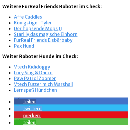
Weitere FurReal Friends Roboter im Check:
Affe Cuddles
Königstiger Tyler
Der hopsende Mops JJ
Starlily das magische Einhorn
FurReal Friends Eisbärbaby
Pax Hund
Weiter Roboter Hunde im Check:
Vtech Kididoggy
Lucy Sing & Dance
Paw Patrol Zoomer
Vtech Fütter mich Marshall
Lernspaß Hündchen
teilen
twittern
merken
teilen