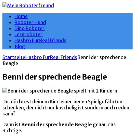
Home
Roboter Hund
Dino Roboter
Lernroboter
Hasbro FurReal Friends
Blog
Startseite
Hasbro FurReal Friends
Benni der sprechende
Beagle
Benni der sprechende Beagle
Du möchtest deinem Kind einen neuen Spielgefährten
schenken, der nicht nur kuschelig ist sondern auch reden
kann?
Dann ist
Benni der sprechende Beagle
genau das
Richtige.