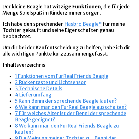
Der kleine Beagle hat
witzige Funktionen
, die für jede
Menge Spielspaß im Kinderzimmer sorgen.
Ich habe den sprechenden
Hasbro Beagle*
für meine
Tochter gekauft und seine Eigenschaften genau
beobachtet.
Um dir bei der Kaufentscheidung zu helfen, habe ich dir
alle wichtigen Punkte kurz zusammengefasst.
Inhaltsverzeichnis
1
Funktionen vom FurReal Friends Beagle
2
Rückentaste und Lichtsensor
3
Technische Details
4
Lieferumfang
5
Kann Benni der sprechende Beagle laufen?
6
Wie kann man den FurReal Beagle ausschalten?
7
Für welches Alter ist der Benni der sprechende
Beagle geeignet?
8
Wo kann man den FurReal Friends Beagle zu
kaufen?
9
Die Meinung meiner Tochter zu „Benni der